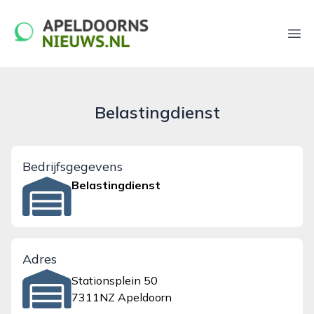
apeldoornsnieuws.nl
Ope
Belastingdienst
Bedrijfsgegevens
Belastingdienst
Adres
Stationsplein 50
7311NZ Apeldoorn