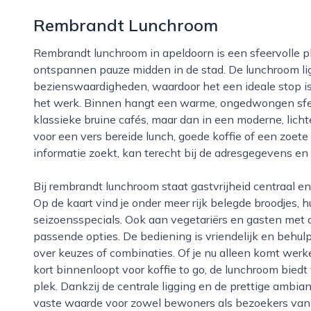
Rembrandt Lunchroom
Rembrandt lunchroom in apeldoorn is een sfeervolle plek waar bezoekers terechtkunnen voor een
ontspannen pauze midden in de stad. De lunchroom li
bezienswaardigheden, waardoor het een ideale stop is 
het werk. Binnen hangt een warme, ongedwongen sfee
klassieke bruine cafés, maar dan in een moderne, lich
voor een vers bereide lunch, goede koffie of een zoete
informatie zoekt, kan terecht bij de adresgegevens en
Bij rembrandt lunchroom staat gastvrijheid centraal en is er veel aandacht voor kwaliteit en versheid.
Op de kaart vind je onder meer rijk belegde broodjes,
seizoensspecials. Ook aan vegetariërs en gasten met
passende opties. De bediening is vriendelijk en behu
over keuzes of combinaties. Of je nu alleen komt werk
kort binnenloopt voor koffie to go, de lunchroom bie
plek. Dankzij de centrale ligging en de prettige ambia
vaste waarde voor zowel bewoners als bezoekers van