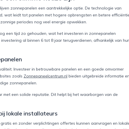
jven zonnepanelen een aantrekkelijke optie. De technologie van
d, wat leidt tot panelen met hogere opbrengsten en betere efficiëntie
r zonnige periodes nog veel energie opwekken.
og een tijd zo gehouden, wat het investeren in zonnepanelen
nvestering al binnen 6 tot 8 jaar terugverdienen, afhankelijk van hu
epanelen
liteit. Investeer in betrouwbare panelen en een goede omvormer
bsites zoals
Zonnepaneelcentrum.nl
bieden uitgebreide informatie e
rdige zonnepanelen.
 met een solide reputatie. Dit helpt bij het waarborgen van de
ij lokale installateurs
 gratis en zonder verplichtingen offertes kunnen aanvragen en lokal