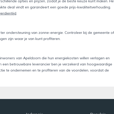
verschillende opties en prijzen, zodat je de beste keuze kunt maken. He
hikte deal vindt en garandeert een goede prijs-kwaliteitverhouding.
erdientijd
.
en ter ondersteuning van zonne-energie. Controleer bij de gemeente o
gen zijn waar je van kunt profiteren.
 inwoners van Apeldoorn die hun energiekosten willen verlagen en
n een betrouwbare leverancier ben je verzekerd van hoogwaardige
ctie te ondernemen en te profiteren van de voordelen, voordat de