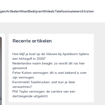
ngen
Artikelen
Weer
Bedrijven
Winkels
Telefoonnummers
Straten
Recente artikelen
Hoe blijf je koel op de Veluwe bij Apeldoorn tijdens
een hittegolf in 2026?
Nederlandse naam beagle: zo wordt dit ras hier
genoemd
Peter Kuiten vermogen: dit is wat bekend is over
zijn vermogen
Kerstmarkt Saarbrucken: wat kun je daar
verwachten?
Phil Taylor vermogen: de carrière van een
dartslegende uitgelicht