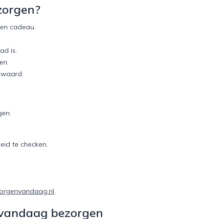
zorgen?
ten cadeau.
ad is.
en.
d waard.
gen.
eid te checken.
orgenvandaag.nl
.
vandaag bezorgen