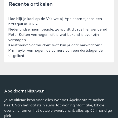
Recente artikelen
Hoe blijf je koel op de Veluwe bij Apeldoorn tijdens een
hittegolf in 2026?
Nederlandse naam beagle: zo wordt dit ras hier genoemd
Peter Kuiten vermogen: dit is wat bekend is over zijn
vermogen
Kerstmarkt Saarbrucken: wat kun je daar verwachten?
Phil Taylor vermogen: de carrière van een dartslegende
uitgelicht
ApeldoornsNieuws.nl
Jouw ultieme bron voor alles wat met Apeldoorn te maken
heeft. Van het laatste nieuws tot woninginformatie, lokale
evenementen en het actuele weerbericht, alles op één handige
plek.