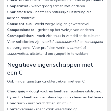
Constructief
- denkt mee in oplossingen, niet in problemen.
Coöperatief
- werkt graag samen met anderen.
Charismatisch
- heeft een natuurlijke uitstraling die
mensen aantrekt.
Conscientieus
- werkt zorgvuldig en gewetensvol.
Compassionate
- gericht op het welzijn van anderen.
Cosmopolitisch
- voelt zich thuis in verschillende culturen.
Voor sollicitaties zijn
creatief
,
communicatief
en
consequent
de evergreens. Voor profielen werkt
charmant
of
charismatisch
uitstekend om sympathie te wekken.
Negatieve eigenschappen met
een C
Ook minder gunstige karaktertrekken met een C:
Chagrijnig
- klaagt vaak en heeft een sombere uitstraling.
Cynisch
- heeft een negatieve kijk op anderen en het leven.
Chaotisch
- mist overzicht en structuur.
Controversieel
- roept vaak weerstand op.