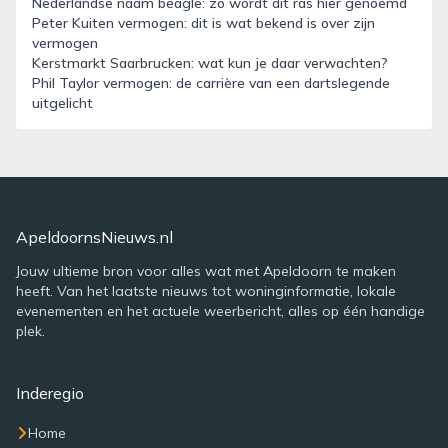
Nederlandse naam beagle: zo wordt dit ras hier genoemd
Peter Kuiten vermogen: dit is wat bekend is over zijn
vermogen
Kerstmarkt Saarbrucken: wat kun je daar verwachten?
Phil Taylor vermogen: de carrière van een dartslegende
uitgelicht
ApeldoornsNieuws.nl
Jouw ultieme bron voor alles wat met Apeldoorn te maken
heeft. Van het laatste nieuws tot woninginformatie, lokale
evenementen en het actuele weerbericht, alles op één handige
plek.
Inderegio
Home