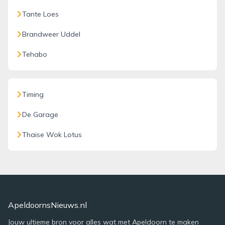
Tante Loes
Brandweer Uddel
Tehabo
Timing
De Garage
Thaise Wok Lotus
ApeldoornsNieuws.nl
Jouw ultieme bron voor alles wat met Apeldoorn te maken