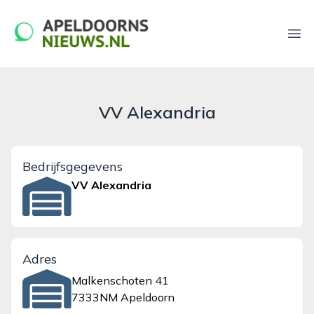
apeldoornsnieuws.nl
Ope
VV Alexandria
Bedrijfsgegevens
VV Alexandria
Adres
Malkenschoten 41
7333NM Apeldoorn