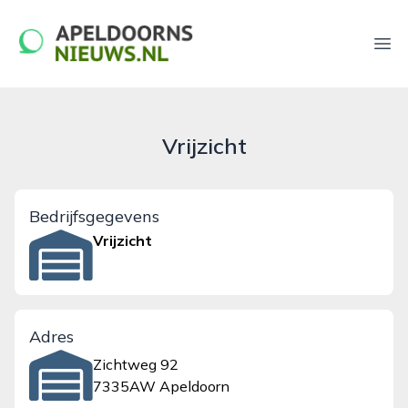
apeldoornsnieuws.nl
Ope
Vrijzicht
Bedrijfsgegevens
Vrijzicht
Adres
Zichtweg 92
7335AW Apeldoorn