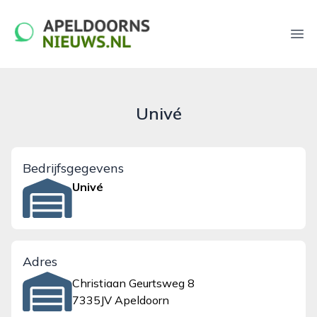
apeldoornsnieuws.nl
Ope
Univé
Bedrijfsgegevens
Univé
Adres
Christiaan Geurtsweg 8
7335JV Apeldoorn