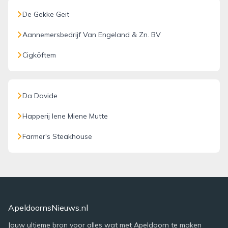
De Gekke Geit
Aannemersbedrijf Van Engeland & Zn. BV
Cigköftem
Da Davide
Happerij Iene Miene Mutte
Farmer's Steakhouse
ApeldoornsNieuws.nl
Jouw ultieme bron voor alles wat met Apeldoorn te maken