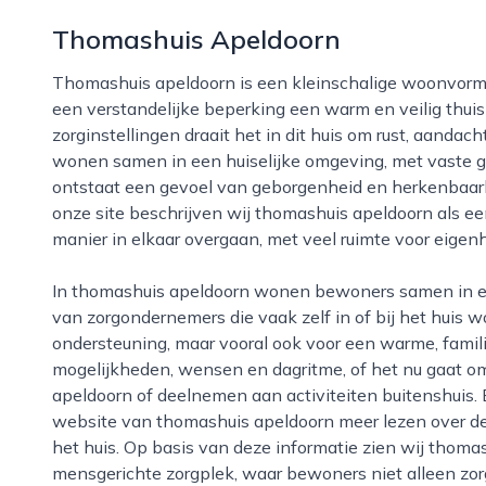
Thomashuis Apeldoorn
Thomashuis apeldoorn is een kleinschalige woonvorm in de stad apeldoorn waar volwassenen met
een verstandelijke beperking een warm en veilig thuis 
zorginstellingen draait het in dit huis om rust, aanda
wonen samen in een huiselijke omgeving, met vaste gez
ontstaat een gevoel van geborgenheid en herkenbaarhe
onze site beschrijven wij thomashuis apeldoorn als e
manier in elkaar overgaan, met veel ruimte voor eigenhe
In thomashuis apeldoorn wonen bewoners samen in een kleine gemeenschap, onder begeleiding
van zorgondernemers die vaak zelf in of bij het huis w
ondersteuning, maar vooral ook voor een warme, familia
mogelijkheden, wensen en dagritme, of het nu gaat 
apeldoorn of deelnemen aan activiteiten buitenshuis.
website van thomashuis apeldoorn meer lezen over de 
het huis. Op basis van deze informatie zien wij thoma
mensgerichte zorgplek, waar bewoners niet alleen zor