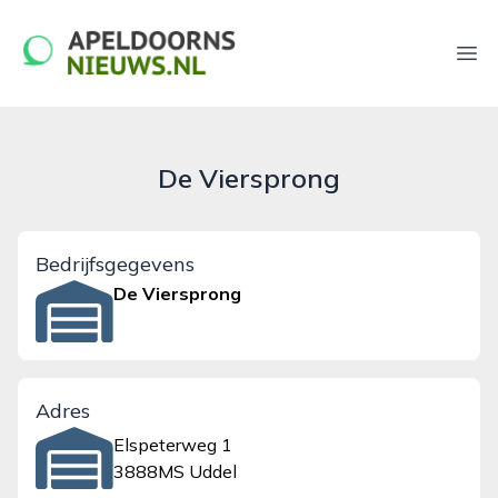
apeldoornsnieuws.nl
Ope
De Viersprong
Bedrijfsgegevens
De Viersprong
Adres
Elspeterweg 1
3888MS Uddel