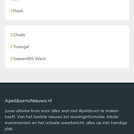
Flash
Chubb
Triangel
Samen055 West
ApeldoornsNieuws.nl
Jouw ultieme bron voor alles wat met Apeldoorn te maken
heeft. Van het laatste nieuws tot woninginformatie, lokale
evenementen en het actuele weerbericht, alles op één handige
plek.