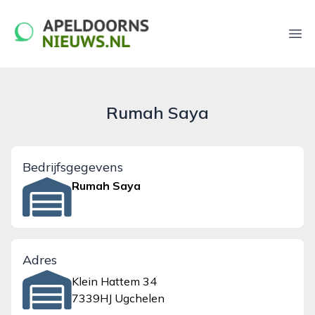
apeldoornsnieuws.nl
Ope
Rumah Saya
Bedrijfsgegevens
Rumah Saya
Adres
Klein Hattem 34
7339HJ Ugchelen