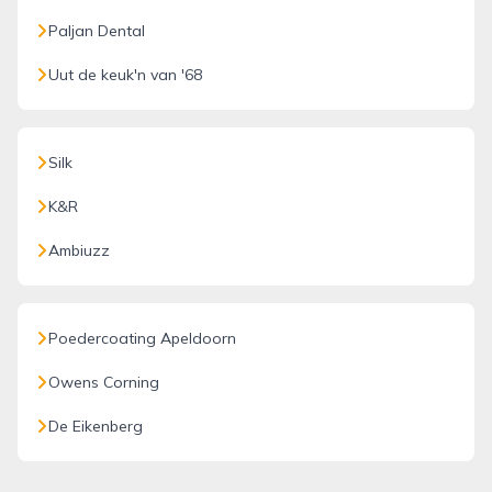
Paljan Dental
Uut de keuk'n van '68
Silk
K&R
Ambiuzz
Poedercoating Apeldoorn
Owens Corning
De Eikenberg