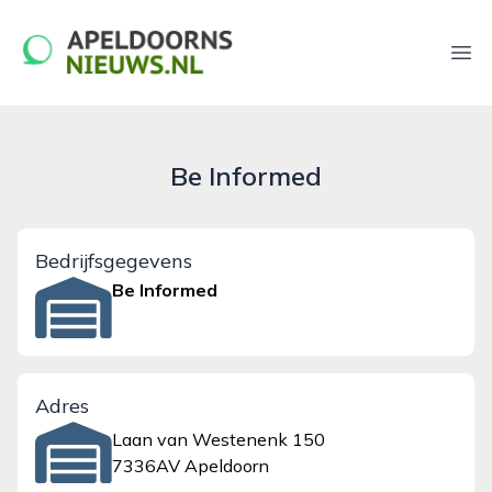
apeldoornsnieuws.nl
Ope
Be Informed
Bedrijfsgegevens
Be Informed
Adres
Laan van Westenenk 150
7336AV Apeldoorn