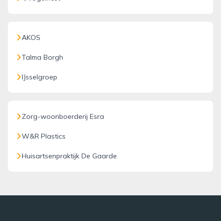
AKOS
Talma Borgh
IJsselgroep
Zorg-woonboerderij Esra
W&R Plastics
Huisartsenpraktijk De Gaarde