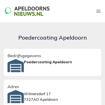
apeldoornsnieuws.nl
Ope
Poedercoating Apeldoorn
Bedrijfsgegevens
Poedercoating Apeldoorn
Adres
Wilmersdorf 17
7327AD Apeldoorn