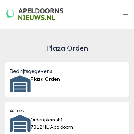
apeldoornsnieuws.nl
Ope
Plaza Orden
Bedrijfsgegevens
Plaza Orden
Adres
Ordenplein 40
7312NL Apeldoorn