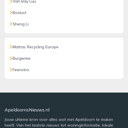
Van Bay Luu
Boslust
Sheng Li
Matras Recycling Europe
Burgerme
Feenstra
ApeldoornsNieuws.nl
Jouw ultieme bron voor alles wat met Apeldoorn te maken
heeft. Van het laatste nieuws tot woninginformatie, lokale