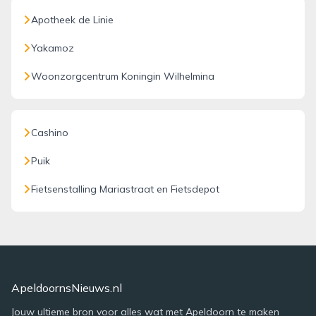
Apotheek de Linie
Yakamoz
Woonzorgcentrum Koningin Wilhelmina
Cashino
Puik
Fietsenstalling Mariastraat en Fietsdepot
ApeldoornsNieuws.nl
Jouw ultieme bron voor alles wat met Apeldoorn te maken