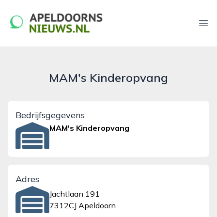
apeldoornsnieuws.nl
Ope
MAM's Kinderopvang
Bedrijfsgegevens
MAM's Kinderopvang
Adres
Jachtlaan 191
7312CJ Apeldoorn