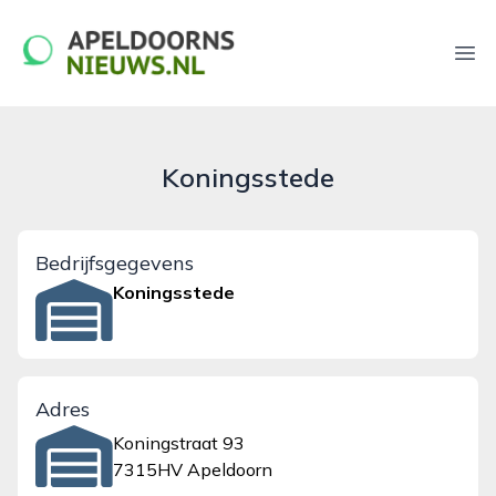
apeldoornsnieuws.nl
Ope
Koningsstede
Bedrijfsgegevens
Koningsstede
Adres
Koningstraat 93
7315HV Apeldoorn