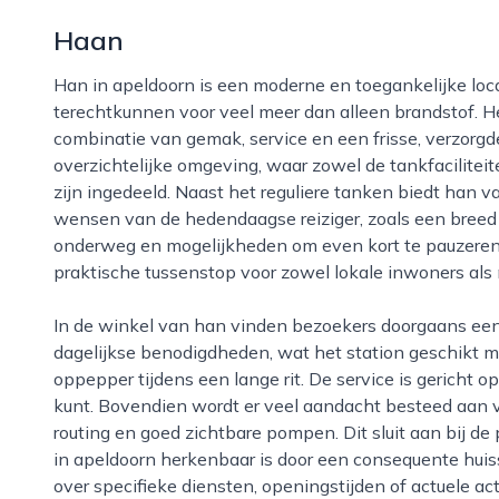
Haan
Han in apeldoorn is een moderne en toegankelijke locatie waar automobilisten en andere passanten
terechtkunnen voor veel meer dan alleen brandstof. He
combinatie van gemak, service en een frisse, verzorgd
overzichtelijke omgeving, waar zowel de tankfaciliteit
zijn ingedeeld. Naast het reguliere tanken biedt han v
wensen van de hedendaagse reiziger, zoals een breed 
onderweg en mogelijkheden om even kort te pauzeren
praktische tussenstop voor zowel lokale inwoners als 
In de winkel van han vinden bezoekers doorgaans een gevarieerd aanbod aan dranken, snacks en
dagelijkse benodigdheden, wat het station geschikt 
oppepper tijdens een lange rit. De service is gericht 
kunt. Bovendien wordt er veel aandacht besteed aan vei
routing en goed zichtbare pompen. Dit sluit aan bij de 
in apeldoorn herkenbaar is door een consequente huiss
over specifieke diensten, openingstijden of actuele ac