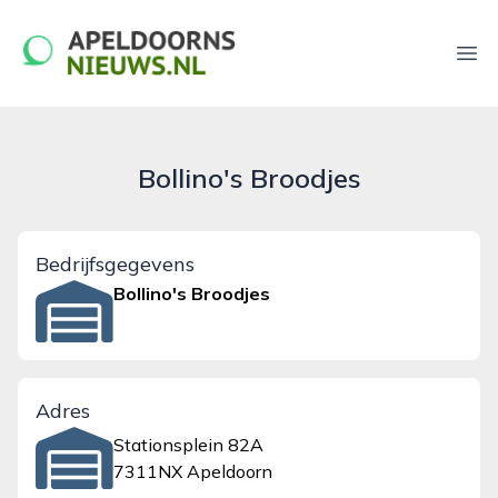
apeldoornsnieuws.nl
Ope
Bollino's Broodjes
Bedrijfsgegevens
Bollino's Broodjes
Adres
Stationsplein 82A
7311NX Apeldoorn