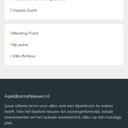
Yayami Sushi
Meeting Point
Bp pulse
Villa IN Kleur
ApeldoornsNieuws.nl
Jouw ultieme bron voor alles wat met Apeldoorn te maken
heeft. Van het laatste nieuws tot woninginformatie, lokale
evenementen en het actuele weerbericht, alles op één handige
plek.