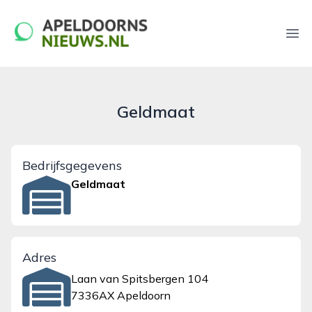
apeldoornsnieuws.nl
Ope
Geldmaat
Bedrijfsgegevens
Geldmaat
Adres
Laan van Spitsbergen 104
7336AX Apeldoorn