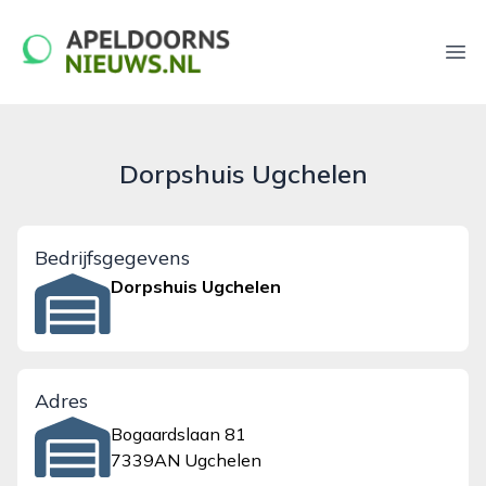
apeldoornsnieuws.nl
Ope
Dorpshuis Ugchelen
Bedrijfsgegevens
Dorpshuis Ugchelen
Adres
Bogaardslaan 81
7339AN Ugchelen