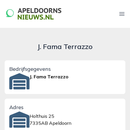
apeldoornsnieuws.nl
Ope
J. Fama Terrazzo
Bedrijfsgegevens
J. Fama Terrazzo
Adres
Holthuis 25
7335AB Apeldoorn