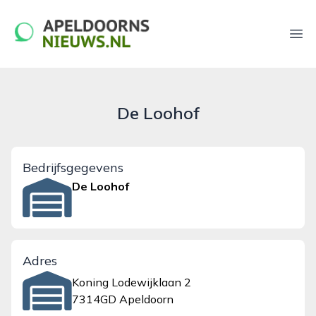
apeldoornsnieuws.nl
Ope
De Loohof
Bedrijfsgegevens
De Loohof
Adres
Koning Lodewijklaan 2
7314GD Apeldoorn