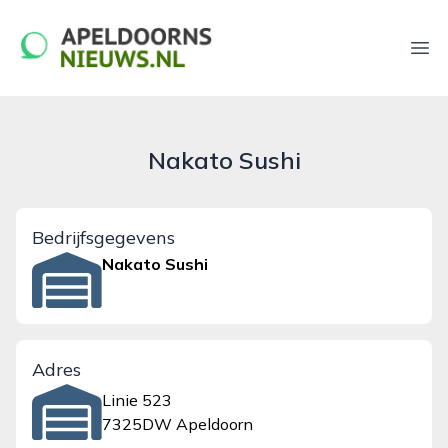
apeldoornsnieuws.nl
Ope
Nakato Sushi
Bedrijfsgegevens
Nakato Sushi
Adres
Linie 523
7325DW Apeldoorn