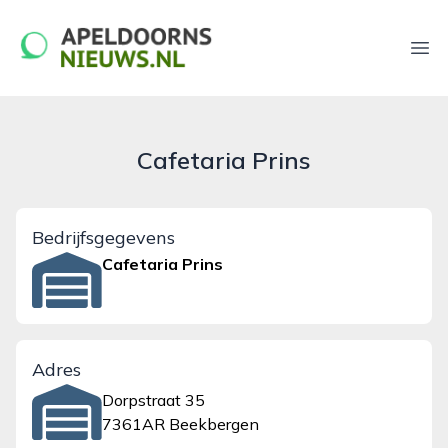
apeldoornsnieuws.nl
Ope
Cafetaria Prins
Bedrijfsgegevens
Cafetaria Prins
Adres
Dorpstraat 35
7361AR Beekbergen