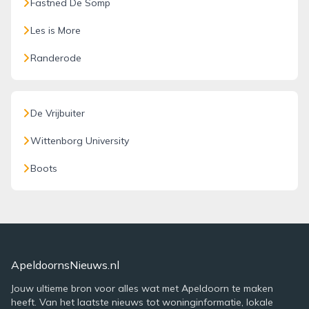
Fastned De Somp
Les is More
Randerode
De Vrijbuiter
Wittenborg University
Boots
ApeldoornsNieuws.nl
Jouw ultieme bron voor alles wat met Apeldoorn te maken
heeft. Van het laatste nieuws tot woninginformatie, lokale