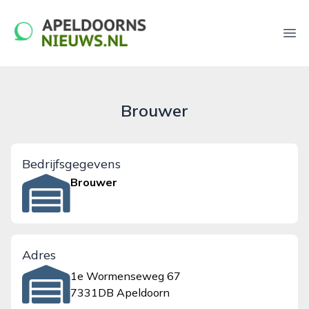
apeldoornsnieuws.nl
Ope
Brouwer
Bedrijfsgegevens
Brouwer
Adres
1e Wormenseweg 67
7331DB Apeldoorn