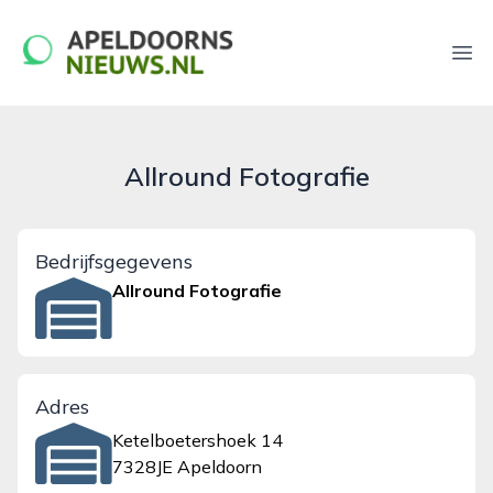
apeldoornsnieuws.nl
Ope
Allround Fotografie
Bedrijfsgegevens
Allround Fotografie
Adres
Ketelboetershoek 14
7328JE Apeldoorn