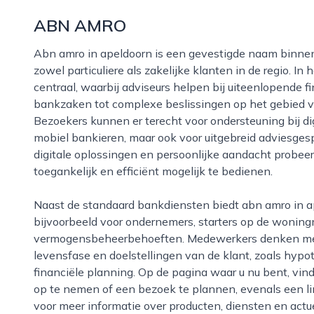
ABN AMRO
Abn amro in apeldoorn is een gevestigde naam binnen de financiële dienstverlening en richt zich op
zowel particuliere als zakelijke klanten in de regio. In
centraal, waarbij adviseurs helpen bij uiteenlopende f
bankzaken tot complexe beslissingen op het gebied v
Bezoekers kunnen er terecht voor ondersteuning bij di
mobiel bankieren, maar ook voor uitgebreid adviesge
digitale oplossingen en persoonlijke aandacht probee
toegankelijk en efficiënt mogelijk te bedienen.
Naast de standaard bankdiensten biedt abn amro in apeldoorn ook specialistische expertise,
bijvoorbeeld voor ondernemers, starters op de woning
vermogensbeheerbehoeften. Medewerkers denken mee 
levensfase en doelstellingen van de klant, zoals hyp
financiële planning. Op de pagina waar u nu bent, vin
op te nemen of een bezoek te plannen, evenals een li
voor meer informatie over producten, diensten en actu