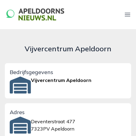
apeldoornsnieuws.nl
Ope
Vijvercentrum Apeldoorn
Bedrijfsgegevens
Vijvercentrum Apeldoorn
Adres
Deventerstraat 477
7323PV Apeldoorn