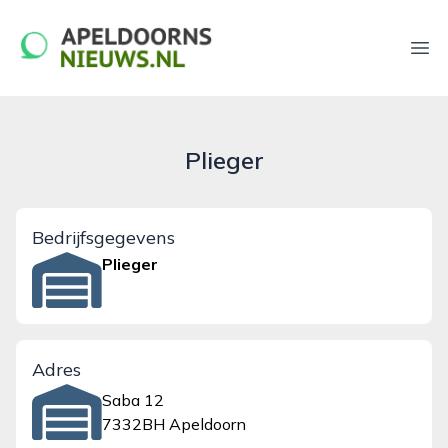
apeldoornsnieuws.nl
Ope
Plieger
Bedrijfsgegevens
Plieger
Adres
Saba 12
7332BH Apeldoorn