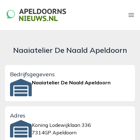
apeldoornsnieuws.nl
Ope
Naaiatelier De Naald Apeldoorn
Bedrijfsgegevens
Naaiatelier De Naald Apeldoorn
Adres
Koning Lodewijklaan 336
7314GP Apeldoorn