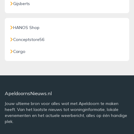
Gijsberts
HANOS Shop
Conceptstore56
Cargo
ApeldoornsNieuws.nl
Jouw ultieme bron voor alles wat met Apeldoorn te maken
heeft. Van het laatste nieuws tot woninginformatie, lokale
evenementen en het actuele weerbericht, alles op één handige
plek.