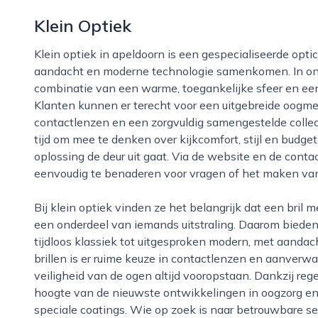
Klein Optiek
Klein optiek in apeldoorn is een gespecialiseerde opticien waar vakmanschap, persoonlijke
aandacht en moderne technologie samenkomen. In onz
combinatie van een warme, toegankelijke sfeer en ee
Klanten kunnen er terecht voor een uitgebreide oogmet
contactlenzen en een zorgvuldig samengestelde coll
tijd om mee te denken over kijkcomfort, stijl en budge
oplossing de deur uit gaat. Via de website en de cont
eenvoudig te benaderen voor vragen of het maken van
Bij klein optiek vinden ze het belangrijk dat een bril meer is dan alleen een hulpmiddel; het is ook
een onderdeel van iemands uitstraling. Daarom biede
tijdloos klassiek tot uitgesproken modern, met aanda
brillen is er ruime keuze in contactlenzen en aanverw
veiligheid van de ogen altijd vooropstaan. Dankzij rege
hoogte van de nieuwste ontwikkelingen in oogzorg en g
speciale coatings. Wie op zoek is naar betrouwbare serv