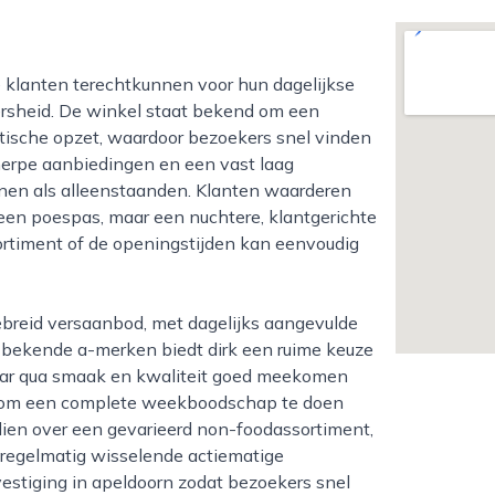
ersheid. De winkel staat bekend om een
ktische opzet, waardoor bezoekers snel vinden
erpe aanbiedingen en een vast laag
innen als alleenstaanden. Klanten waarderen
geen poespas, maar een nuchtere, klantgerichte
sortiment of de openingstijden kan eenvoudig
de bekende a-merken biedt dirk een ruime keuze
maar qua smaak en kwaliteit goed meekomen
ig om een complete weekboodschap te doen
ien over een gevarieerd non-foodassortiment,
n regelmatig wisselende actiematige
vestiging in apeldoorn zodat bezoekers snel