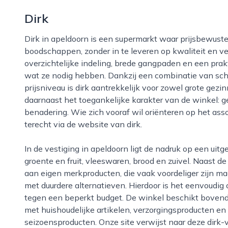
Dirk
Dirk in apeldoorn is een supermarkt waar prijsbewuste klanten terechtkunnen voor hun dagelijkse
boodschappen, zonder in te leveren op kwaliteit en v
overzichtelijke indeling, brede gangpaden en een pra
wat ze nodig hebben. Dankzij een combinatie van sch
prijsniveau is dirk aantrekkelijk voor zowel grote gez
daarnaast het toegankelijke karakter van de winkel: 
benadering. Wie zich vooraf wil oriënteren op het as
terecht via de website van dirk.
In de vestiging in apeldoorn ligt de nadruk op een uitgebreid versaanbod, met dagelijks aangevulde
groente en fruit, vleeswaren, brood en zuivel. Naast 
aan eigen merkproducten, die vaak voordeliger zijn 
met duurdere alternatieven. Hierdoor is het eenvoud
tegen een beperkt budget. De winkel beschikt bovend
met huishoudelijke artikelen, verzorgingsproducten e
seizoensproducten. Onze site verwijst naar deze dirk-