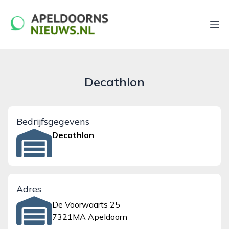
apeldoornsnieuws.nl
Ope
Decathlon
Bedrijfsgegevens
Decathlon
Adres
De Voorwaarts 25
7321MA Apeldoorn