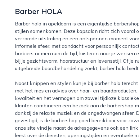
Barber HOLA
Barber hola in apeldoorn is een eigentijdse barbershop waar traditioneel vakmanschap en moderne
stijlen samenkomen. Deze kapsalon richt zich voora
verzorgde uitstraling en een ontspannen moment voor z
informele sfeer, met aandacht voor persoonlijk contact 
barbiers nemen ruim de tijd, luisteren naar je wensen
bij je gezichtsvorm, haarstructuur en levensstijl. Of je
uitgebreide baardbehandeling zoekt, barber hola biedt
Naast knippen en stylen kun je bij barber hola terecht voor professionele baardverzorging, contouren
met het mes en advies over haar- en baardproducten.
kwaliteit en het vermogen om zowel tijdloze klassieker
klanten combineren een bezoek aan de barbershop 
dankzij de relaxte muziek en de ongedwongen sfeer. D
gevestigd, is de barbershop goed bereikbaar voor zow
onze site vind je naast de adresgegevens ook een link
leest over de diensten, openingstijden en eventuele 