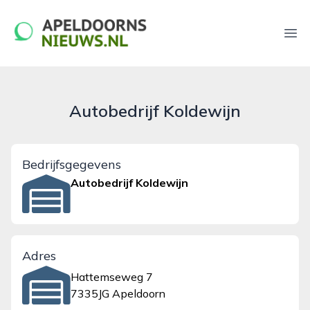
apeldoornsnieuws.nl
Ope
Autobedrijf Koldewijn
Bedrijfsgegevens
Autobedrijf Koldewijn
Adres
Hattemseweg 7
7335JG Apeldoorn