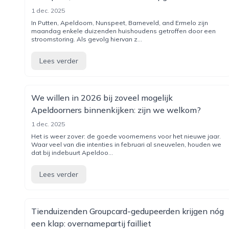
1 dec. 2025
In Putten, Apeldoorn, Nunspeet, Barneveld, and Ermelo zijn
maandag enkele duizenden huishoudens getroffen door een
stroomstoring. Als gevolg hiervan z...
Lees verder
We willen in 2026 bij zoveel mogelijk
Apeldoorners binnenkijken: zijn we welkom?
1 dec. 2025
Het is weer zover: de goede voornemens voor het nieuwe jaar.
Waar veel van die intenties in februari al sneuvelen, houden we
dat bij indebuurt Apeldoo...
Lees verder
Tienduizenden Groupcard-gedupeerden krijgen nóg
een klap: overnamepartij failliet