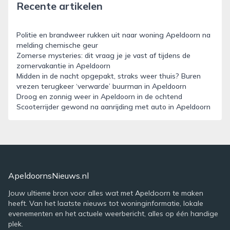
Recente artikelen
Politie en brandweer rukken uit naar woning Apeldoorn na
melding chemische geur
Zomerse mysteries: dit vraag je je vast af tijdens de
zomervakantie in Apeldoorn
Midden in de nacht opgepakt, straks weer thuis? Buren
vrezen terugkeer ‘verwarde’ buurman in Apeldoorn
Droog en zonnig weer in Apeldoorn in de ochtend
Scooterrijder gewond na aanrijding met auto in Apeldoorn
ApeldoornsNieuws.nl
Jouw ultieme bron voor alles wat met Apeldoorn te maken
heeft. Van het laatste nieuws tot woninginformatie, lokale
evenementen en het actuele weerbericht, alles op één handige
plek.