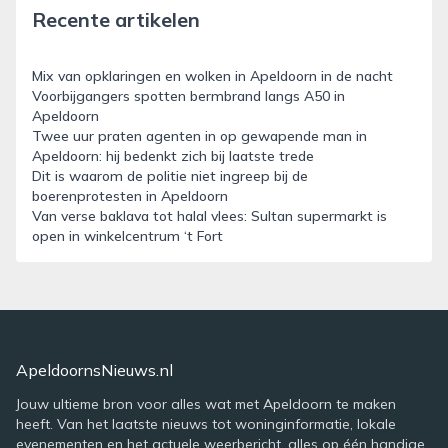
Recente artikelen
Mix van opklaringen en wolken in Apeldoorn in de nacht
Voorbijgangers spotten bermbrand langs A50 in
Apeldoorn
Twee uur praten agenten in op gewapende man in
Apeldoorn: hij bedenkt zich bij laatste trede
Dit is waarom de politie niet ingreep bij de
boerenprotesten in Apeldoorn
Van verse baklava tot halal vlees: Sultan supermarkt is
open in winkelcentrum ‘t Fort
ApeldoornsNieuws.nl
Jouw ultieme bron voor alles wat met Apeldoorn te maken
heeft. Van het laatste nieuws tot woninginformatie, lokale
evenementen en het actuele weerbericht, alles op één handige