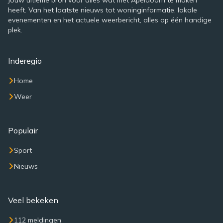
Jouw ultieme bron voor alles wat met Apeldoorn te maken
heeft. Van het laatste nieuws tot woninginformatie, lokale
evenementen en het actuele weerbericht, alles op één handige
plek.
Inderegio
Home
Weer
Populair
Sport
Nieuws
Veel bekeken
112 meldingen