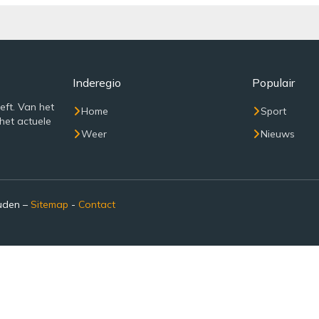
Inderegio
Populair
eft. Van het
Home
Sport
het actuele
Weer
Nieuws
ouden –
Sitemap
-
Contact