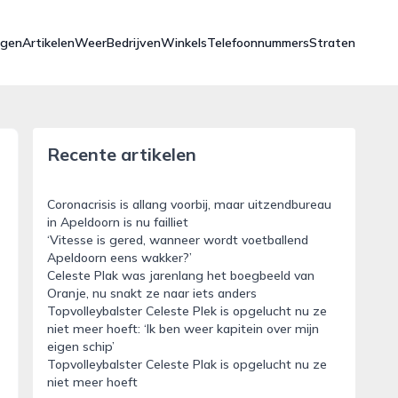
ngen
Artikelen
Weer
Bedrijven
Winkels
Telefoonnummers
Straten
Recente artikelen
Coronacrisis is allang voorbij, maar uitzendbureau
in Apeldoorn is nu failliet
‘Vitesse is gered, wanneer wordt voetballend
Apeldoorn eens wakker?’
Celeste Plak was jarenlang het boegbeeld van
Oranje, nu snakt ze naar iets anders
Topvolleybalster Celeste Plek is opgelucht nu ze
niet meer hoeft: ‘Ik ben weer kapitein over mijn
eigen schip’
Topvolleybalster Celeste Plak is opgelucht nu ze
niet meer hoeft