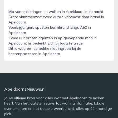
Mix van opklaringen en wolken in Apeldoorn in de nacht
Grote vlammenzee: twee auto’s verwoest door brand in
Apeldoorn
Voorbijgangers spotten bermbrand langs A50 in
Apeldoorn
Twee uur praten agenten in op gewapende man in
Apeldoorn: hij bedenkt zich bij laatste trede
Dit is waarom de politie niet ingreep bij de
boerenprotesten in Apeldoorn
ApeldoornsNieuws.nl
Jouw ultieme bron voor alles wat met Apeldoorn te maken
heeft. Van het laatste nieuws tot woninginformatie, lokale
evenementen en het actuele weerbericht, alles op één handige
plek.