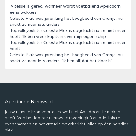
‘Vitesse is gered, wanneer wordt voetballend Apeldoorn
eens wakker?’
Celeste Plak was jarenlang het boegbeeld van Oranje, nu
snakt ze naar iets anders
Topvolleybalster Celeste Plek is opgelucht nu ze niet meer
hoeft: ‘Ik ben weer kapitein over mijn eigen schip’
Topvolleybalster Celeste Plak is opgelucht nu ze niet meer
hoeft
Celeste Plak was jarenlang het boegbeeld van Oranje, nu
snakt ze naar iets anders: ‘Ik ben blij dat het klaar is’
ApeldoornsNieuws.nl
Jouw ultieme bron voor alles wat met Apeldoorn te maken
heeft. Van het laatste nieuws tot woninginformatie, lokale
evenementen en het actuele weerbericht, alles op één handige
plek.