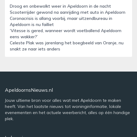
Droog en onbewolkt weer in Apeldoorn in de nacht
Scooterrijder gewond na aanrijding met auto in Apeldoorn
Coronacrisis is allang voorbij, maar uitzendbureau in
Apeldoorn is nu failliet
‘Vitesse is gered, wanneer wordt voetballend Apeldoorn
eens wakker?’
Celeste Plak was jarenlang het boegbeeld van Oranje, nu
snakt ze naar iets anders
ApeldoornsNieuws.nl
Jouw ultieme bron voor alles wat met Apeldoorn te maken
heeft. Van het laatste nieuws tot woninginformatie, lokale
evenementen en het actuele weerbericht, alles op één handige
plek.