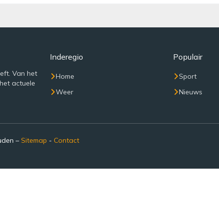
Inderegio
Populair
eft. Van het
Home
Sport
het actuele
Weer
Nieuws
ouden –
Sitemap
-
Contact