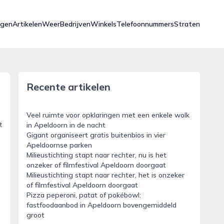
ngen
Artikelen
Weer
Bedrijven
Winkels
Telefoonnummers
Straten
Recente artikelen
Veel ruimte voor opklaringen met een enkele wolk
t
in Apeldoorn in de nacht
Gigant organiseert gratis buitenbios in vier
Apeldoornse parken
Milieustichting stapt naar rechter, nu is het
onzeker of filmfestival Apeldoorn doorgaat
Milieustichting stapt naar rechter, het is onzeker
of filmfestival Apeldoorn doorgaat
Pizza peperoni, patat of pokébowl:
fastfoodaanbod in Apeldoorn bovengemiddeld
groot