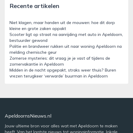
Recente artikelen
Niet klagen, maar handen uit de mouwen: hoe dit dorp
kleine en grote zaken oppakt
Scooter ligt op straat na aanrijding met auto in Apeldoorn,
bestuurder gewond
Politie en brandweer rukken uit naar woning Apeldoorn na
melding chemische geur
Zomerse mysteries: dit vraag je je vast af tijdens de
zomervakantie in Apeldoorn
Midden in de nacht opgepakt, straks weer thuis? Buren
vrezen terugkeer ‘verwarde’ buurman in Apeldoorn
ApeldoornsNieuws.nl
Jouw ultieme bron voor alles wat met Apeldoorn te maken
heeft. Van het laatste nieuws tot woninginformatie, lokale