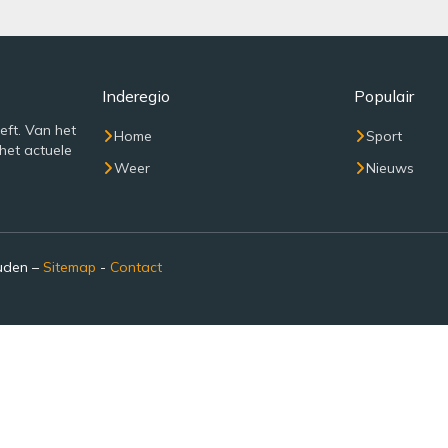
Inderegio
Populair
eft. Van het
Home
Sport
het actuele
Weer
Nieuws
ouden –
Sitemap
-
Contact