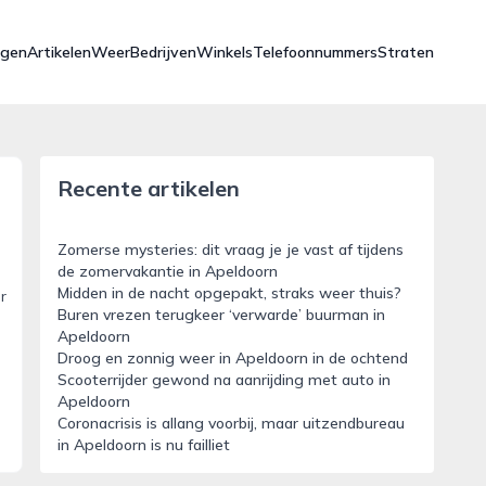
ngen
Artikelen
Weer
Bedrijven
Winkels
Telefoonnummers
Straten
Recente artikelen
Zomerse mysteries: dit vraag je je vast af tijdens
de zomervakantie in Apeldoorn
Midden in de nacht opgepakt, straks weer thuis?
r
Buren vrezen terugkeer ‘verwarde’ buurman in
Apeldoorn
Droog en zonnig weer in Apeldoorn in de ochtend
Scooterrijder gewond na aanrijding met auto in
Apeldoorn
Coronacrisis is allang voorbij, maar uitzendbureau
in Apeldoorn is nu failliet