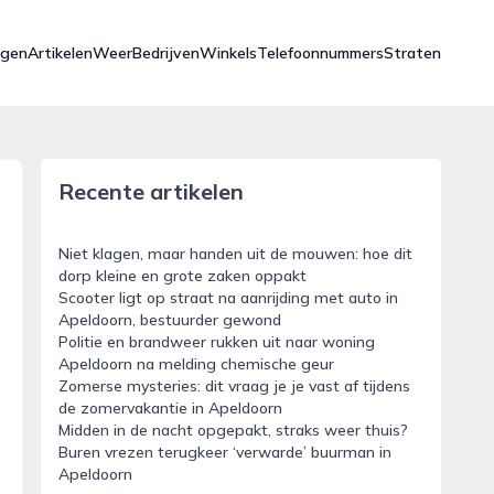
ngen
Artikelen
Weer
Bedrijven
Winkels
Telefoonnummers
Straten
Recente artikelen
Niet klagen, maar handen uit de mouwen: hoe dit
d
dorp kleine en grote zaken oppakt
Scooter ligt op straat na aanrijding met auto in
Apeldoorn, bestuurder gewond
Politie en brandweer rukken uit naar woning
Apeldoorn na melding chemische geur
Zomerse mysteries: dit vraag je je vast af tijdens
de zomervakantie in Apeldoorn
Midden in de nacht opgepakt, straks weer thuis?
Buren vrezen terugkeer ‘verwarde’ buurman in
Apeldoorn