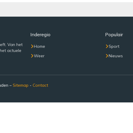
Inderegio
Populair
eft. Van het
Home
Sport
het actuele
Weer
Nieuws
ouden –
Sitemap
-
Contact