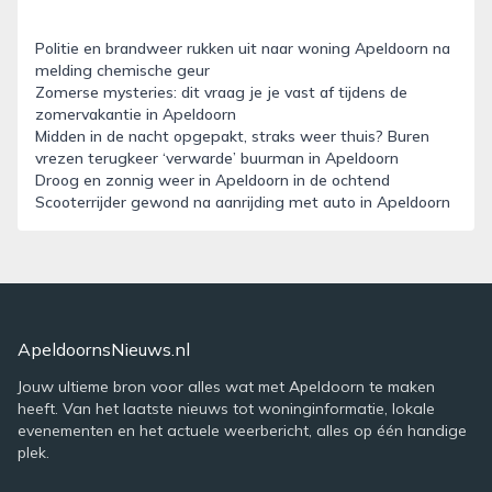
Politie en brandweer rukken uit naar woning Apeldoorn na
melding chemische geur
Zomerse mysteries: dit vraag je je vast af tijdens de
zomervakantie in Apeldoorn
Midden in de nacht opgepakt, straks weer thuis? Buren
vrezen terugkeer ‘verwarde’ buurman in Apeldoorn
Droog en zonnig weer in Apeldoorn in de ochtend
Scooterrijder gewond na aanrijding met auto in Apeldoorn
ApeldoornsNieuws.nl
Jouw ultieme bron voor alles wat met Apeldoorn te maken
heeft. Van het laatste nieuws tot woninginformatie, lokale
evenementen en het actuele weerbericht, alles op één handige
plek.