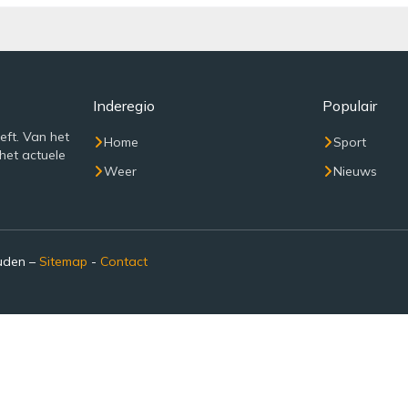
Inderegio
Populair
eft. Van het
Home
Sport
het actuele
Weer
Nieuws
ouden –
Sitemap
-
Contact